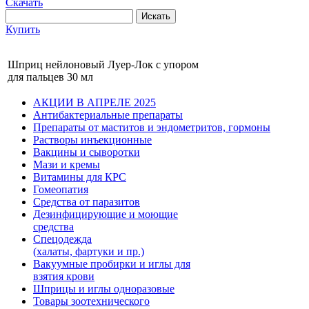
Скачать
Искать
Купить
Шприц нейлоновый Луер-Лок с упором
для пальцев 30 мл
АКЦИИ В АПРЕЛЕ 2025
Антибактериальные препараты
Препараты от маститов и эндометритов, гормоны
Растворы инъекционные
Вакцины и сыворотки
Мази и кремы
Витамины для КРС
Гомеопатия
Средства от паразитов
Дезинфицирующие и моющие
средства
Спецодежда
(халаты, фартуки и пр.)
Вакуумные пробирки и иглы для
взятия крови
Шприцы и иглы одноразовые
Товары зоотехнического