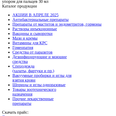
упором для пальцев 30 мл
Каталог продукции
АКЦИИ В АПРЕЛЕ 2025
Антибактериальные препараты
Препараты от маститов и эндометритов, гормоны
Растворы инъекционные
Вакцины и сыворотки
Мази и кремы
Витамины для КРС
Гомеопатия
Средства от паразитов
Дезинфицирующие и моющие
средства
Спецодежда
(халаты, фартуки и пр.)
Вакуумные пробирки и иглы для
взятия крови
Шприцы и иглы одноразовые
Товары зоотехнического
назначения
Прочие лекарственные
препараты
Скачать прайс: