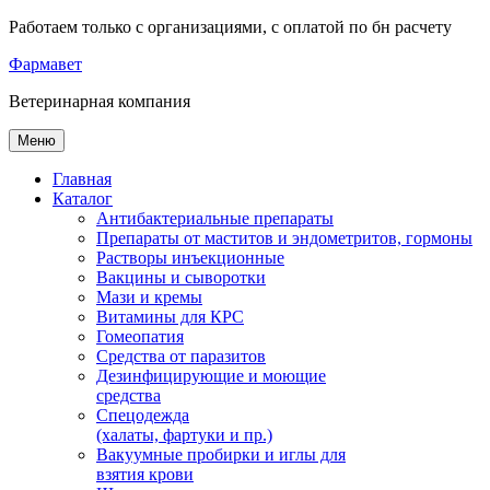
Работаем только с организациями, с оплатой по бн расчету
Фарма
вет
Ветеринарная
компания
Меню
Главная
Каталог
Антибактериальные препараты
Препараты от маститов и эндометритов, гормоны
Растворы инъекционные
Вакцины и сыворотки
Мази и кремы
Витамины для КРС
Гомеопатия
Средства от паразитов
Дезинфицирующие и моющие
средства
Спецодежда
(халаты, фартуки и пр.)
Вакуумные пробирки и иглы для
взятия крови