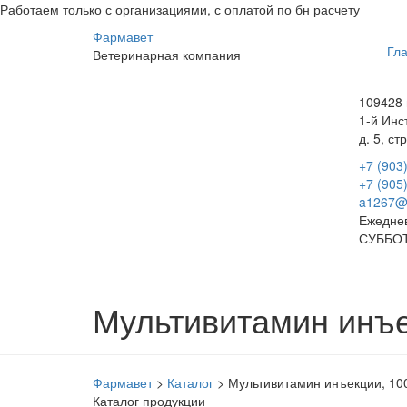
Работаем только с организациями, с оплатой по бн расчету
Фарма
вет
Гл
Ветеринарная
компания
109428 
1-й Инс
д. 5, стр
+7 (903
+7 (905
a1267@
Ежеднев
СУББОТ
Мультивитамин инъе
Фармавет
>
Каталог
>
Мультивитамин инъекции, 10
Каталог продукции