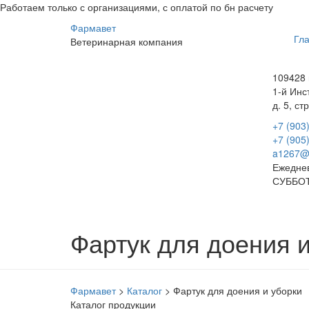
Работаем только с организациями, с оплатой по бн расчету
Фарма
вет
Гл
Ветеринарная
компания
109428 
1-й Инс
д. 5, стр
+7 (903
+7 (905
a1267@
Ежеднев
СУББОТ
Фартук для доения 
Фармавет
>
Каталог
>
Фартук для доения и уборки
Каталог продукции