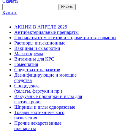
Скачать
Искать
Купить
АКЦИИ В АПРЕЛЕ 2025
Антибактериальные препараты
Препараты от маститов и эндометритов, гормоны
Растворы инъекционные
Вакцины и сыворотки
Мази и кремы
Витамины для КРС
Гомеопатия
Средства от паразитов
Дезинфицирующие и моющие
средства
Спецодежда
(халаты, фартуки и пр.)
Вакуумные пробирки и иглы для
взятия крови
Шприцы и иглы одноразовые
Товары зоотехнического
назначения
Прочие лекарственные
препараты