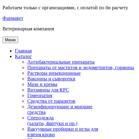
Работаем только с организациями, с оплатой по бн расчету
Фарма
вет
Ветеринарная
компания
Меню
Главная
Каталог
Антибактериальные препараты
Препараты от маститов и эндометритов, гормоны
Растворы инъекционные
Вакцины и сыворотки
Мази и кремы
Витамины для КРС
Гомеопатия
Средства от паразитов
Дезинфицирующие и моющие
средства
Спецодежда
(халаты, фартуки и пр.)
Вакуумные пробирки и иглы для
взятия крови