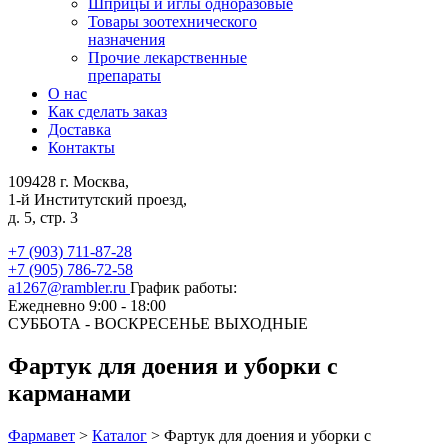
Шприцы и иглы одноразовые
Товары зоотехнического
назначения
Прочие лекарственные
препараты
О нас
Как сделать заказ
Доставка
Контакты
109428 г. Москва,
1-й Институтский проезд,
д. 5, стр. 3
+7 (903) 711-87-28
+7 (905) 786-72-58
a1267@rambler.ru
График работы:
Ежедневно 9:00 - 18:00
СУББОТА - ВОСКРЕСЕНЬЕ ВЫХОДНЫЕ
Фартук для доения и уборки с
карманами
Фармавет
>
Каталог
>
Фартук для доения и уборки с