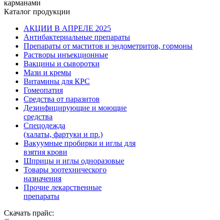
карманами
Каталог продукции
АКЦИИ В АПРЕЛЕ 2025
Антибактериальные препараты
Препараты от маститов и эндометритов, гормоны
Растворы инъекционные
Вакцины и сыворотки
Мази и кремы
Витамины для КРС
Гомеопатия
Средства от паразитов
Дезинфицирующие и моющие
средства
Спецодежда
(халаты, фартуки и пр.)
Вакуумные пробирки и иглы для
взятия крови
Шприцы и иглы одноразовые
Товары зоотехнического
назначения
Прочие лекарственные
препараты
Скачать прайс: