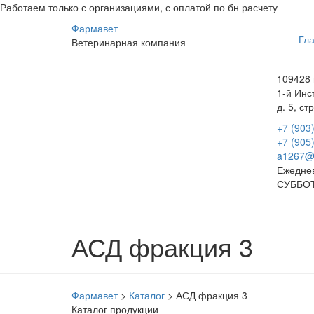
Работаем только с организациями, с оплатой по бн расчету
Фарма
вет
Гл
Ветеринарная
компания
109428 
1-й Инс
д. 5, стр
+7 (903
+7 (905
a1267@
Ежеднев
СУББОТ
АСД фракция 3
Фармавет
>
Каталог
>
АСД фракция 3
Каталог продукции