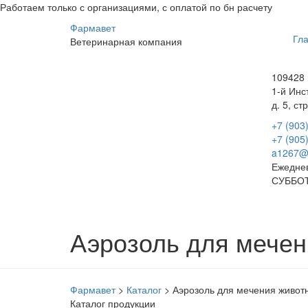
Работаем только с организациями, с оплатой по бн расчету
Фарма
вет
Гл
Ветеринарная
компания
109428 
1-й Инс
д. 5, стр
+7 (903
+7 (905
a1267@
Ежеднев
СУББОТ
Аэрозоль для мечен
Фармавет
>
Каталог
>
Аэрозоль для мечения живот
Каталог продукции