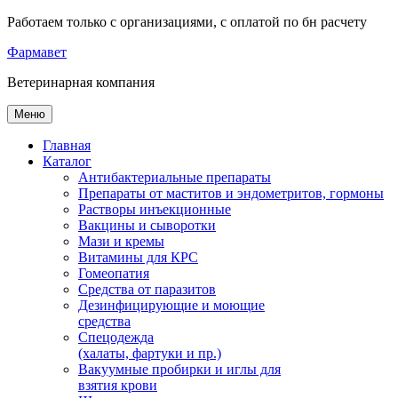
Работаем только с организациями, с оплатой по бн расчету
Фарма
вет
Ветеринарная
компания
Меню
Главная
Каталог
Антибактериальные препараты
Препараты от маститов и эндометритов, гормоны
Растворы инъекционные
Вакцины и сыворотки
Мази и кремы
Витамины для КРС
Гомеопатия
Средства от паразитов
Дезинфицирующие и моющие
средства
Спецодежда
(халаты, фартуки и пр.)
Вакуумные пробирки и иглы для
взятия крови