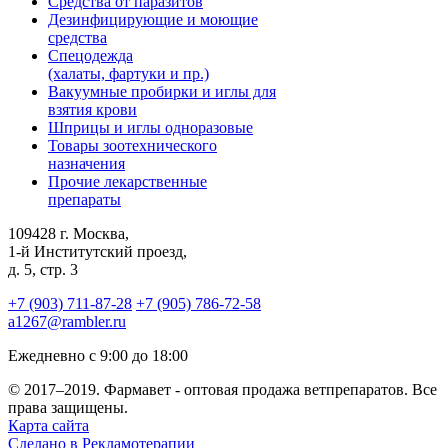
Средства от паразитов
Дезинфицирующие и моющие
средства
Спецодежда
(халаты, фартуки и пр.)
Вакуумные пробирки и иглы для
взятия крови
Шприцы и иглы одноразовые
Товары зоотехнического
назначения
Прочие лекарственные
препараты
109428 г. Москва,
1-й Институтский проезд,
д. 5, стр. 3
+7 (903) 711-87-28
+7 (905) 786-72-58
a1267@rambler.ru
Ежедневно с 9:00 до 18:00
© 2017–2019. Фармавет -
оптовая
продажа ветпрепаратов. Все
права защищены.
Карта сайта
Сделано в Рекламотерапии