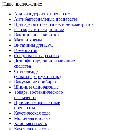
Наше предложение:
Аналоги дорогих препаратов
Антибактериальные препараты
Препараты от маститов и эндометритов
Растворы инъекционные
Вакцины и сыворотки
Мази и кремы
Витамины для КРС
Гомеопатия
Средства от паразитов
Дезинфицирующие и моющие
средства
Спецодежда
(халаты, фартуки и пр.)
Вакуумные пробирки
Шприцы одноразовые
Товары зоотехнического
назначения
Прочие лекарственные
препараты
Каустическая сода
Молочная кислота
Хлорная известь
Каустическая сода