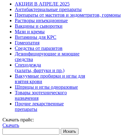
АКЦИИ В АПРЕЛЕ 2025
Антибактериальные препараты
Препараты от маститов и эндометритов, гормоны
Растворы инъекционные
Вакцины и сыворотки
Мази и кремы
Витамины для КРС
Гомеопатия
Средства от паразитов
Дезинфицирующие и моющие
средства
Спецодежда
(халаты, фартуки и пр.)
Вакуумные пробирки и иглы для
взятия крови
Шприцы и иглы одноразовые
Товары зоотехнического
назначения
Прочие лекарственные
препараты
Скачать прайс:
Скачать
Искать